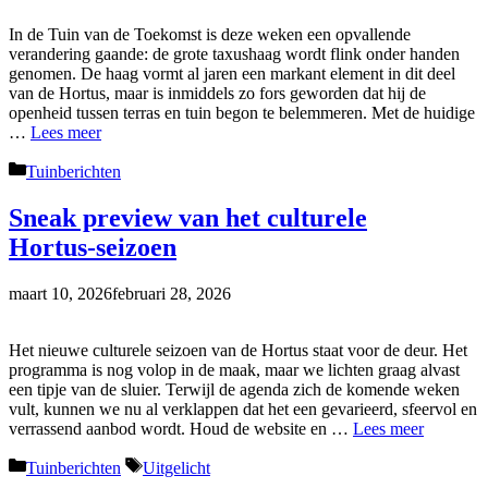
In de Tuin van de Toekomst is deze weken een opvallende
verandering gaande: de grote taxushaag wordt flink onder handen
genomen. De haag vormt al jaren een markant element in dit deel
van de Hortus, maar is inmiddels zo fors geworden dat hij de
openheid tussen terras en tuin begon te belemmeren. Met de huidige
…
Lees meer
Categorieën
Tuinberichten
Sneak preview van het culturele
Hortus‑seizoen
maart 10, 2026
februari 28, 2026
Het nieuwe culturele seizoen van de Hortus staat voor de deur. Het
programma is nog volop in de maak, maar we lichten graag alvast
een tipje van de sluier. Terwijl de agenda zich de komende weken
vult, kunnen we nu al verklappen dat het een gevarieerd, sfeervol en
verrassend aanbod wordt. Houd de website en …
Lees meer
Categorieën
Tags
Tuinberichten
Uitgelicht