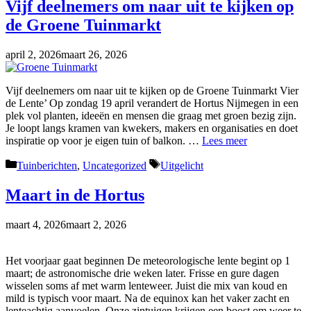
Vijf deelnemers om naar uit te kijken op
de Groene Tuinmarkt
april 2, 2026
maart 26, 2026
Vijf deelnemers om naar uit te kijken op de Groene Tuinmarkt Vier
de Lente’ Op zondag 19 april verandert de Hortus Nijmegen in een
plek vol planten, ideeën en mensen die graag met groen bezig zijn.
Je loopt langs kramen van kwekers, makers en organisaties en doet
inspiratie op voor je eigen tuin of balkon. …
Lees meer
Categorieën
Tags
Tuinberichten
,
Uncategorized
Uitgelicht
Maart in de Hortus
maart 4, 2026
maart 2, 2026
Het voorjaar gaat beginnen De meteorologische lente begint op 1
maart; de astronomische drie weken later. Frisse en gure dagen
wisselen soms af met warm lenteweer. Juist die mix van koud en
mild is typisch voor maart. Na de equinox kan het vaker zacht en
lenteachtig aanvoelen. Onze zintuigen krijgen een boost om weer te