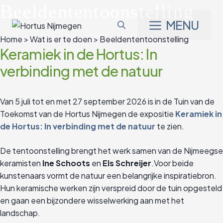
Ga
Beeldententoonstelling
naar
MENU
de
Home
>
Wat is er te doen
>
Beeldententoonstelling
inhoud
Keramiek in de Hortus: In
verbinding met de natuur
Van 5 juli tot en met 27 september 2026 is in de Tuin van de
Toekomst van de Hortus Nijmegen de expositie
Keramiek in
de Hortus: In verbinding met de natuur
te zien.
De tentoonstelling brengt het werk samen van de Nijmeegse
keramisten
Ine Schoots
en
Els Schreijer
.Voor beide
kunstenaars vormt de natuur een belangrijke inspiratiebron.
Hun keramische werken zijn verspreid door de tuin opgesteld
en gaan een bijzondere wisselwerking aan met het
landschap.