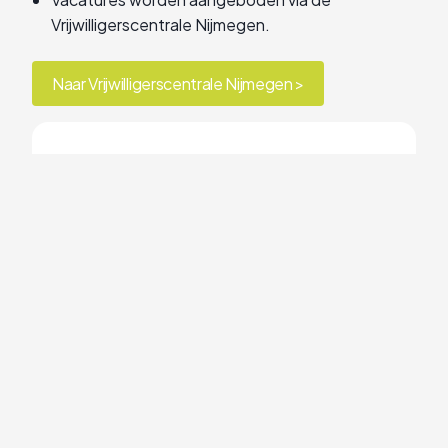
Vrijwilligerscentrale Nijmegen.
Naar Vrijwilligerscentrale Nijmegen >
Zo werkt het
Je hebt een
kennismakingsgesprek met zowel
de coördinator van het team waar
je wilt werken als met de
vrijwilligerscoördinator.
Je start met het vrijwilligerswerk.
Eventueel kun je ook nog een
ander team uitproberen.
Na een maand volgt een