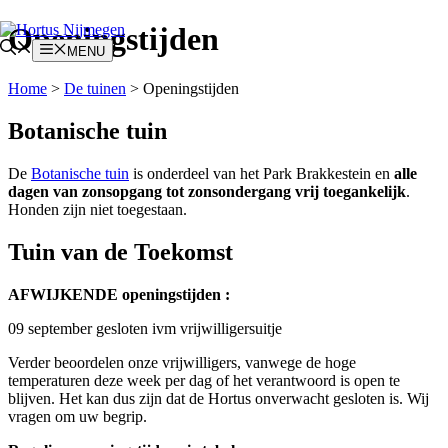
Ga
Openingstijden
naar
MENU
de
inhoud
Home
>
De tuinen
>
Openingstijden
Botanische tuin
De
Botanische tuin
is onderdeel van het Park Brakkestein en
alle
dagen van zonsopgang tot zonsondergang vrij toegankelijk
.
Honden zijn niet toegestaan.
Tuin van de Toekomst
AFWIJKENDE openingstijden :
09 september gesloten ivm vrijwilligersuitje
Verder beoordelen onze vrijwilligers, vanwege de hoge
temperaturen deze week per dag of het verantwoord is open te
blijven. Het kan dus zijn dat de Hortus onverwacht gesloten is. Wij
vragen om uw begrip.