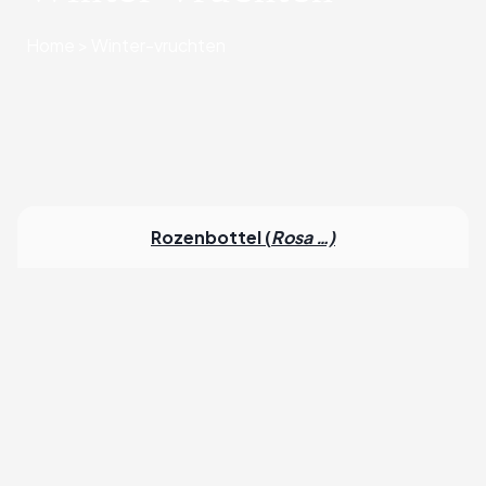
Home
>
Winter-vruchten
Rozenbottel (
Rosa …)