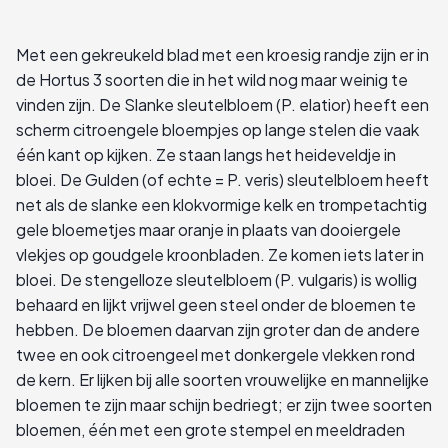
Met een gekreukeld blad met een kroesig randje zijn er in
de Hortus 3 soorten die in het wild nog maar weinig te
vinden zijn. De Slanke sleutelbloem (P. elatior) heeft een
scherm citroengele bloempjes op lange stelen die vaak
één kant op kijken. Ze staan langs het heideveldje in
bloei. De Gulden (of echte = P. veris) sleutelbloem heeft
net als de slanke een klokvormige kelk en trompetachtig
gele bloemetjes maar oranje in plaats van dooiergele
vlekjes op goudgele kroonbladen. Ze komen iets later in
bloei. De stengelloze sleutelbloem (P. vulgaris) is wollig
behaard en lijkt vrijwel geen steel onder de bloemen te
hebben. De bloemen daarvan zijn groter dan de andere
twee en ook citroengeel met donkergele vlekken rond
de kern. Er lijken bij alle soorten vrouwelijke en mannelijke
bloemen te zijn maar schijn bedriegt; er zijn twee soorten
bloemen, één met een grote stempel en meeldraden