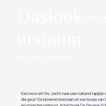
Daslook – 
ursinum
Home
>
Daslook – Allium ursinum
Een mooi wit fris, zacht naar uien ruikend tapijtj
die geur! De bloemen bestaan uit een bosje van 1
en staan fier omhoog. In het boek De Groene S