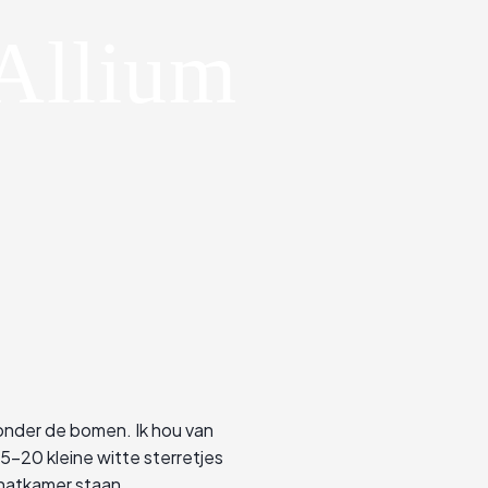
Allium
e onder de bomen. Ik hou van
5-20 kleine witte sterretjes
chatkamer staan