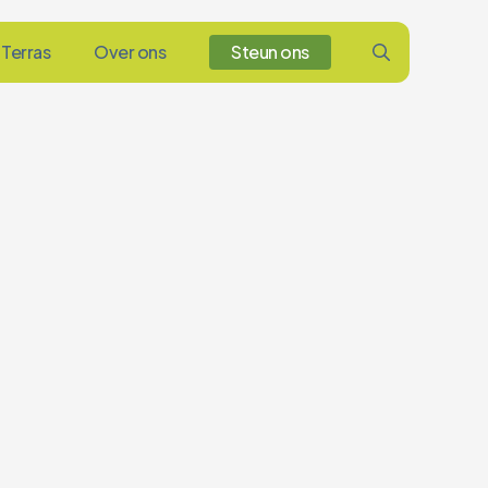
Terras
Over ons
Steun ons