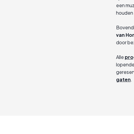
een muz
houden
Bovendi
van Ho
door be
Alle
pro
lopende 
gereser
gaten
.