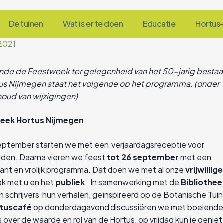
De tuinen
Wat is er te doen
Educatie
Hortus-
2021
de de Feestweek ter gelegenheid van het 50-jarig bestaa
us Nijmegen staat het volgende op het programma. (onder
oud van wijzigingen)
eek Hortus Nijmegen
eptember starten we met een verjaardagsreceptie voor
den. Daarna vieren we feest
tot 26 september
met een
sant en vrolijk programma. Dat doen we met al onze
vrijwillig
ok met u en het
publiek
. In samenwerking met de
Bibliothee
n schrijvers hun verhalen, geïnspireerd op de Botanische Tuin.
tuscafé
op donderdagavond discussiëren we met boeiende
 over de waarde en rol van de Hortus, op vrijdag kun je genie