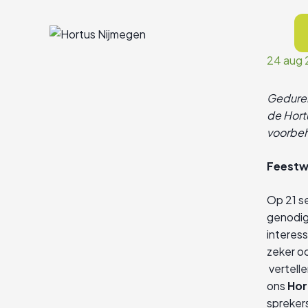
Ga
naar
de
inhoud
24 aug 
Geduren
de Hort
voorbeh
Feestw
Op 21 s
genodig
interes
zeker o
vertelle
ons
Hor
sprekers