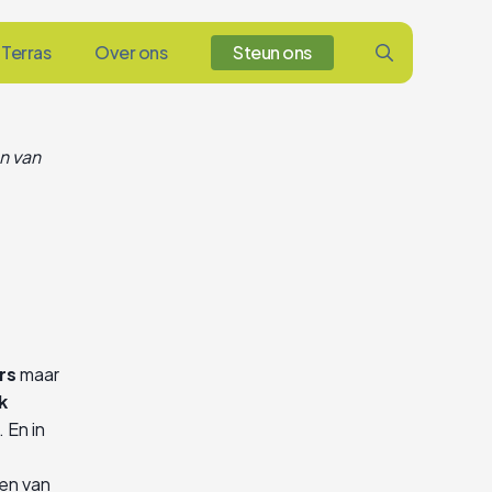
Terras
Over ons
Steun ons
n van
ers
maar
k
 En in
ten van