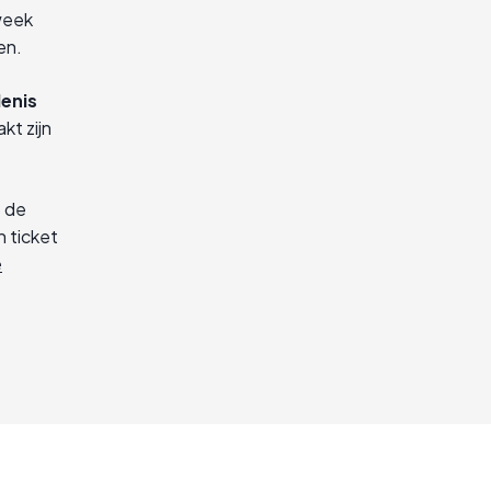
 week
en.
enis
kt zijn
p de
n ticket
e