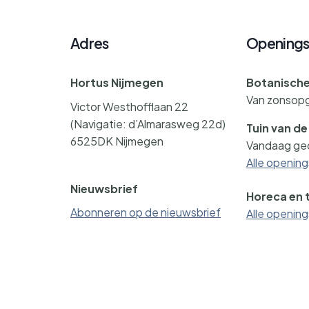
Adres
Openings
Hortus Nijmegen
Botanische
Van zonsop
Victor Westhofflaan 22
(Navigatie: d’Almarasweg 22d)
Tuin van d
6525DK Nijmegen
Vandaag geo
Alle opening
contact@hortusnijmegen.nl
Nieuwsbrief
Horeca en 
Abonneren op de nieuwsbrief
Alle opening